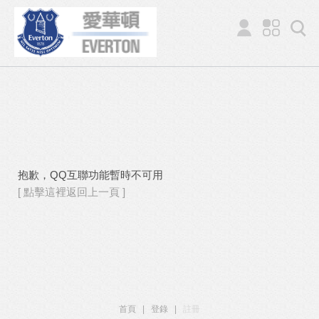
抱歉，QQ互聯功能暫時不可用
[ 點擊這裡返回上一頁 ]
首頁
|
登錄
|
註冊