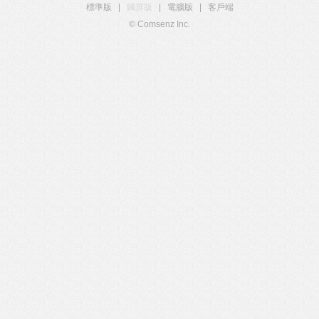
標準版
|
觸屏版
|
電腦版
|
客戶端
© Comsenz Inc.