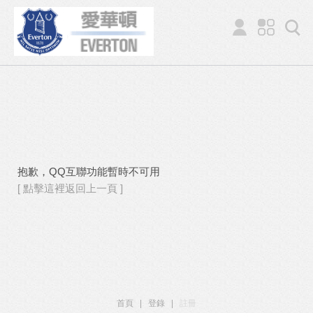
抱歉，QQ互聯功能暫時不可用
[ 點擊這裡返回上一頁 ]
首頁
|
登錄
|
註冊