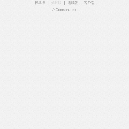
標準版
|
觸屏版
|
電腦版
|
客戶端
© Comsenz Inc.