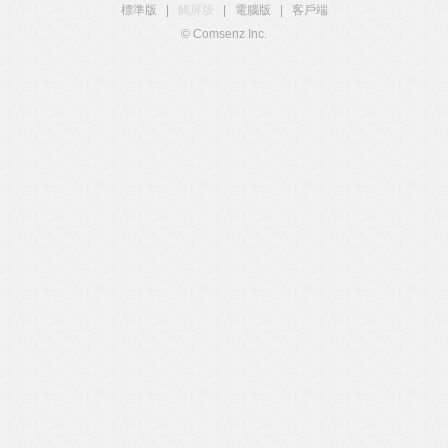
標準版
|
觸屏版
|
電腦版
|
客戶端
© Comsenz Inc.