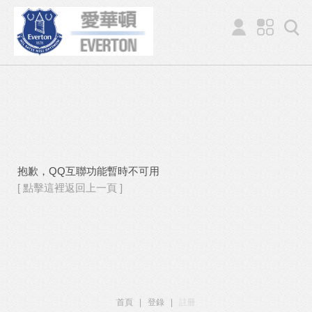
抱歉，QQ互聯功能暫時不可用
[ 點擊這裡返回上一頁 ]
首頁
|
登錄
|
註冊