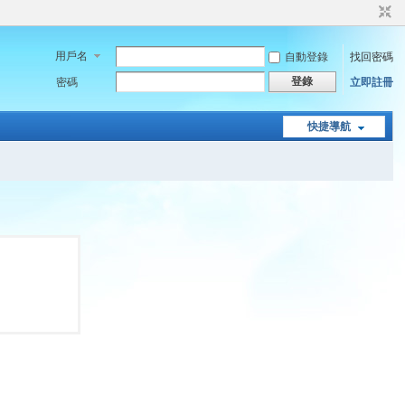
用戶名
自動登錄
找回密碼
登錄
密碼
立即註冊
快捷導航