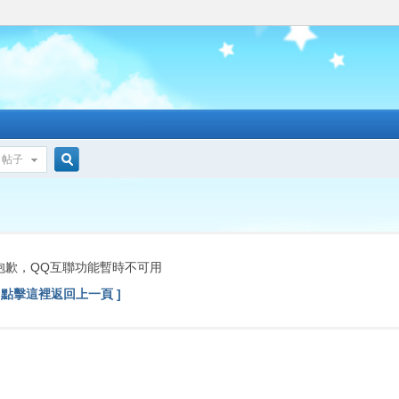
帖子
搜
索
抱歉，QQ互聯功能暫時不可用
[ 點擊這裡返回上一頁 ]