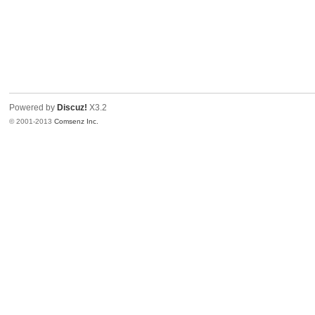
Powered by
Discuz!
X3.2
© 2001-2013
Comsenz Inc.