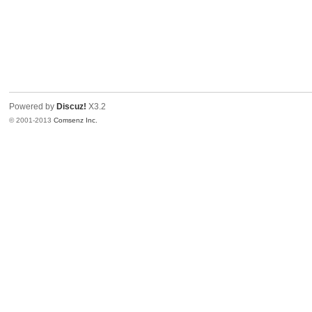
Powered by
Discuz!
X3.2
© 2001-2013
Comsenz Inc.