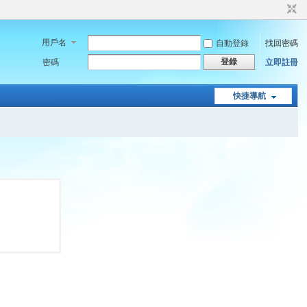
用戶名
自動登錄
找回密碼
登錄
密碼
立即註冊
快捷導航