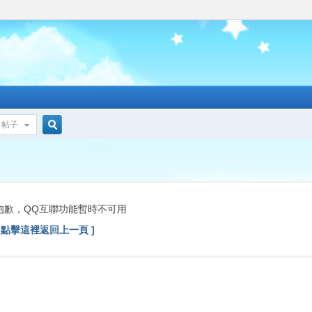
帖子
搜
索
抱歉，QQ互聯功能暫時不可用
[ 點擊這裡返回上一頁 ]