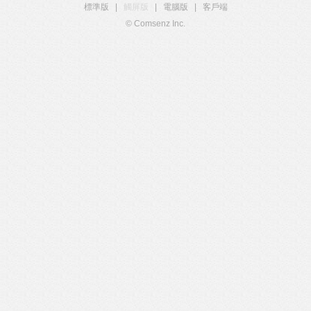
標準版
|
觸屏版
|
電腦版
|
客戶端
© Comsenz Inc.