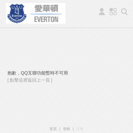
抱歉，QQ互聯功能暫時不可用
[ 點擊這裡返回上一頁 ]
首頁
|
登錄
|
註冊