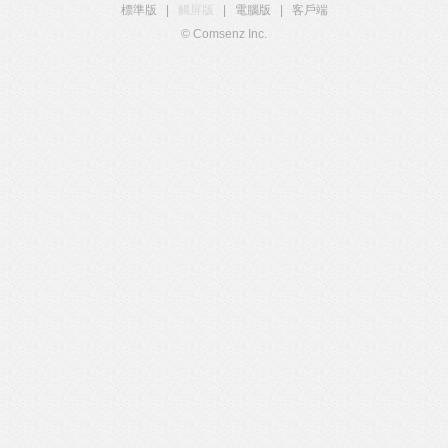
標準版
|
觸屏版
|
電腦版
|
客戶端
© Comsenz Inc.