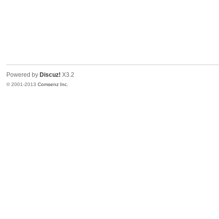
Powered by
Discuz!
X3.2
© 2001-2013
Comsenz Inc.