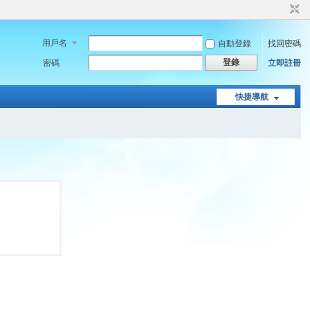
用戶名
自動登錄
找回密碼
登錄
密碼
立即註冊
快捷導航