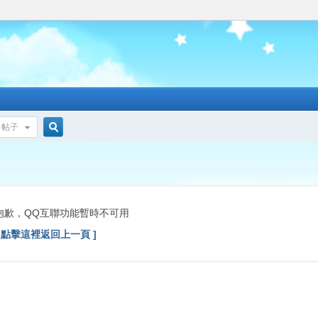
帖子
搜
索
抱歉，QQ互聯功能暫時不可用
[ 點擊這裡返回上一頁 ]