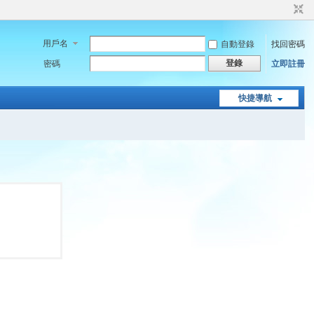
用戶名
自動登錄
找回密碼
登錄
密碼
立即註冊
快捷導航