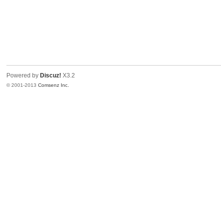
Powered by
Discuz!
X3.2
© 2001-2013
Comsenz Inc.