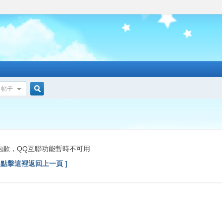
帖子
搜
索
抱歉，QQ互聯功能暫時不可用
[ 點擊這裡返回上一頁 ]