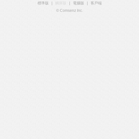
標準版
|
觸屏版
|
電腦版
|
客戶端
© Comsenz Inc.