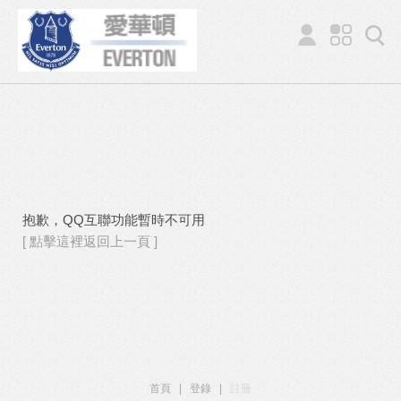
抱歉，QQ互聯功能暫時不可用
[ 點擊這裡返回上一頁 ]
首頁
|
登錄
|
註冊