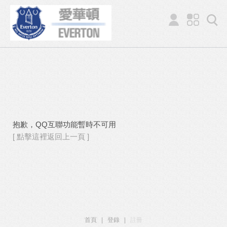
抱歉，QQ互聯功能暫時不可用
[ 點擊這裡返回上一頁 ]
首頁
|
登錄
|
註冊