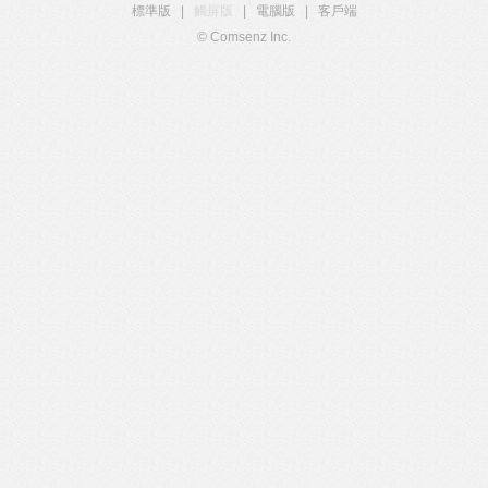
標準版
|
觸屏版
|
電腦版
|
客戶端
© Comsenz Inc.