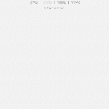
標準版
|
觸屏版
|
電腦版
|
客戶端
© Comsenz Inc.