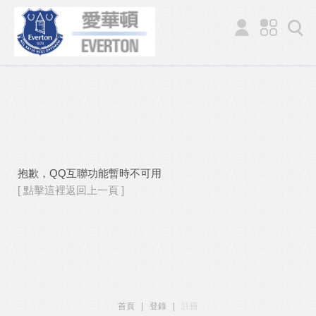
抱歉，QQ互聯功能暫時不可用
[ 點擊這裡返回上一頁 ]
首頁
|
登錄
|
註冊