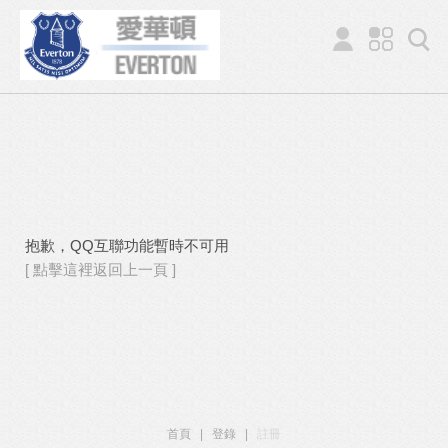
抱歉，QQ互聯功能暫時不可用
[ 點擊這裡返回上一頁 ]
首頁
|
登錄
|
註冊