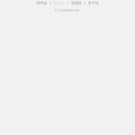
標準版
|
觸屏版
|
電腦版
|
客戶端
© Comsenz Inc.