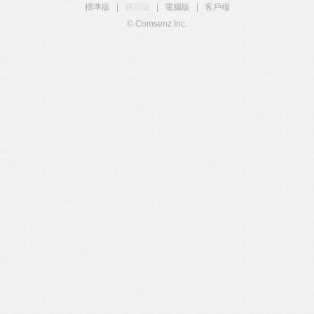
標準版
|
觸屏版
|
電腦版
|
客戶端
© Comsenz Inc.