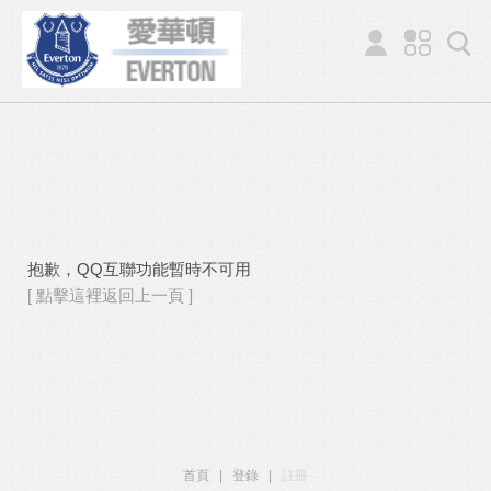
抱歉，QQ互聯功能暫時不可用
[ 點擊這裡返回上一頁 ]
首頁
|
登錄
|
註冊