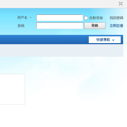
用戶名
自動登錄
找回密碼
登錄
密碼
立即註冊
快捷導航