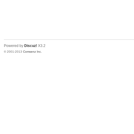
Powered by
Discuz!
X3.2
© 2001-2013
Comsenz Inc.