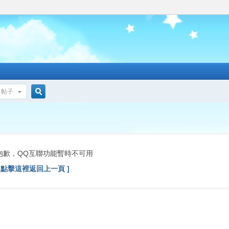
帖子
搜
索
抱歉，QQ互聯功能暫時不可用
[ 點擊這裡返回上一頁 ]