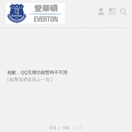
抱歉，QQ互聯功能暫時不可用
[ 點擊這裡返回上一頁 ]
首頁
|
登錄
|
註冊