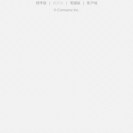
標準版
|
觸屏版
|
電腦版
|
客戶端
© Comsenz Inc.