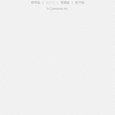
標準版
|
觸屏版
|
電腦版
|
客戶端
© Comsenz Inc.