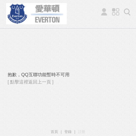
抱歉，QQ互聯功能暫時不可用
[ 點擊這裡返回上一頁 ]
首頁
|
登錄
|
註冊