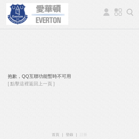
抱歉，QQ互聯功能暫時不可用
[ 點擊這裡返回上一頁 ]
首頁
|
登錄
|
註冊