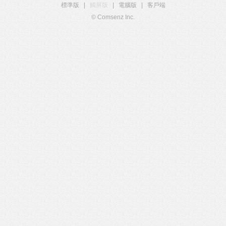
標準版
|
觸屏版
|
電腦版
|
客戶端
© Comsenz Inc.