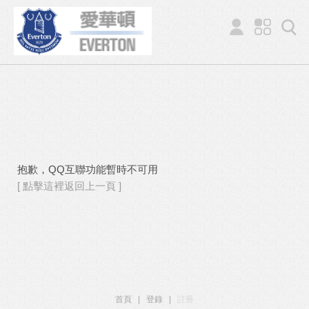
抱歉，QQ互聯功能暫時不可用
[ 點擊這裡返回上一頁 ]
首頁
|
登錄
|
註冊