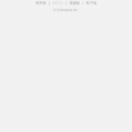
標準版
|
觸屏版
|
電腦版
|
客戶端
© Comsenz Inc.