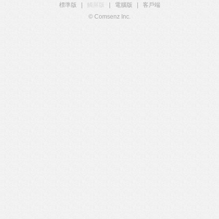
標準版
|
觸屏版
|
電腦版
|
客戶端
© Comsenz Inc.