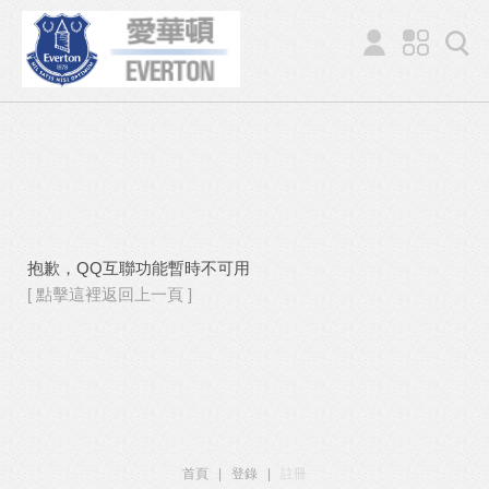
抱歉，QQ互聯功能暫時不可用
[ 點擊這裡返回上一頁 ]
首頁
|
登錄
|
註冊