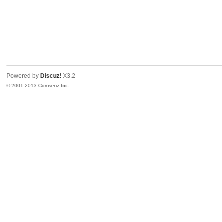
Powered by
Discuz!
X3.2
© 2001-2013
Comsenz Inc.