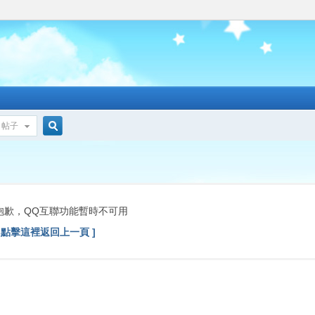
帖子
搜
索
抱歉，QQ互聯功能暫時不可用
[ 點擊這裡返回上一頁 ]