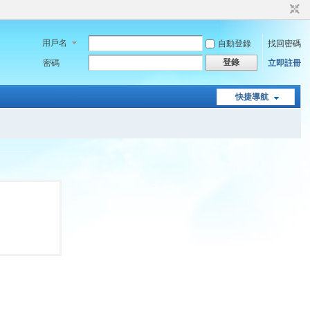
用戶名
自動登錄
找回密碼
登錄
密碼
立即註冊
快捷導航