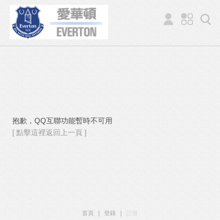
抱歉，QQ互聯功能暫時不可用
[ 點擊這裡返回上一頁 ]
首頁
|
登錄
|
註冊