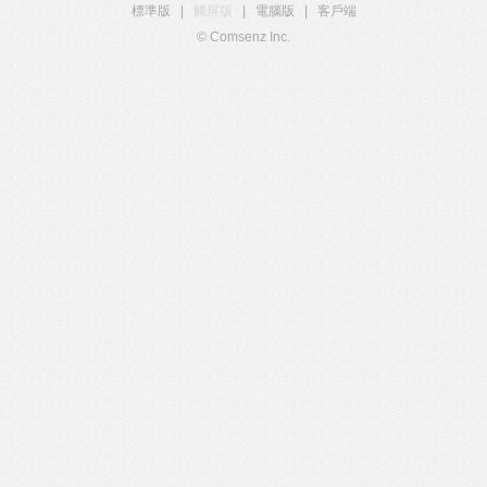
標準版
|
觸屏版
|
電腦版
|
客戶端
© Comsenz Inc.