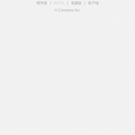
標準版
|
觸屏版
|
電腦版
|
客戶端
© Comsenz Inc.