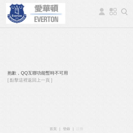
抱歉，QQ互聯功能暫時不可用
[ 點擊這裡返回上一頁 ]
首頁
|
登錄
|
註冊