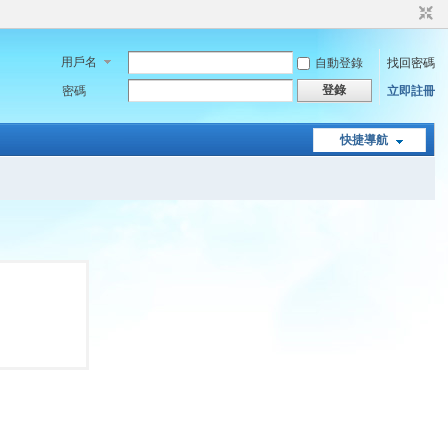
用戶名
自動登錄
找回密碼
登錄
密碼
立即註冊
快捷導航