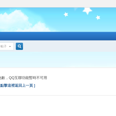
帖子
搜
索
抱歉，QQ互聯功能暫時不可用
[ 點擊這裡返回上一頁 ]