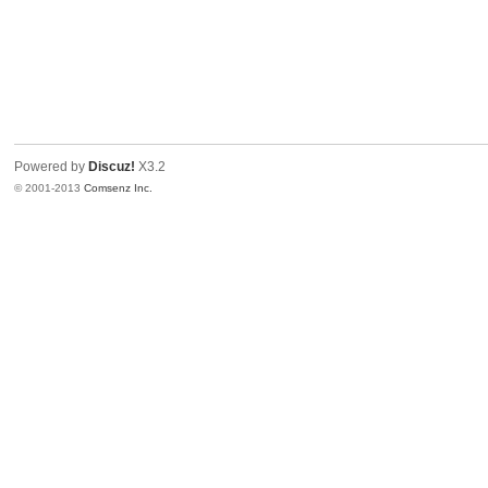
Powered by
Discuz!
X3.2
© 2001-2013
Comsenz Inc.