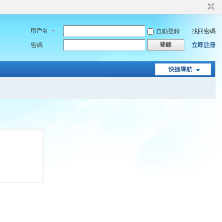
用戶名
自動登錄
找回密碼
登錄
密碼
立即註冊
快捷導航