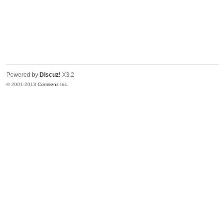
Powered by
Discuz!
X3.2
© 2001-2013
Comsenz Inc.