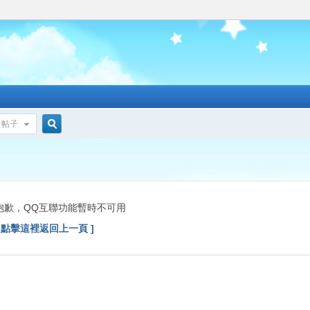
帖子
搜
索
抱歉，QQ互聯功能暫時不可用
[ 點擊這裡返回上一頁 ]