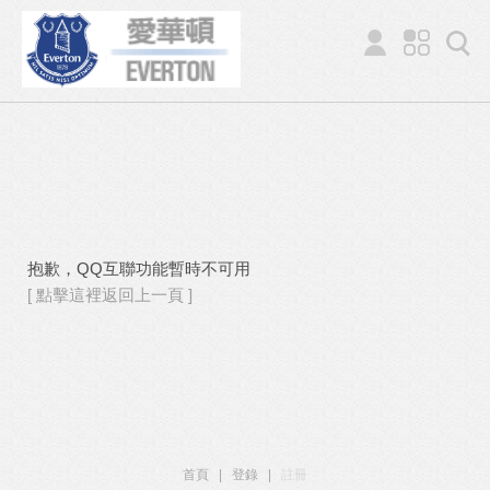
抱歉，QQ互聯功能暫時不可用
[ 點擊這裡返回上一頁 ]
首頁
|
登錄
|
註冊