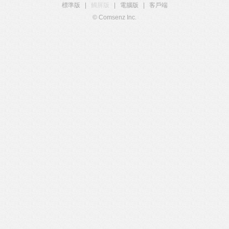
標準版
|
觸屏版
|
電腦版
|
客戶端
© Comsenz Inc.