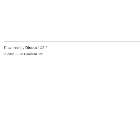
Powered by
Discuz!
X3.2
© 2001-2013
Comsenz Inc.