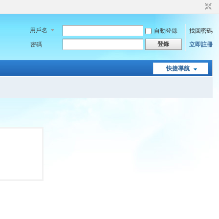
用戶名
自動登錄
找回密碼
登錄
密碼
立即註冊
快捷導航