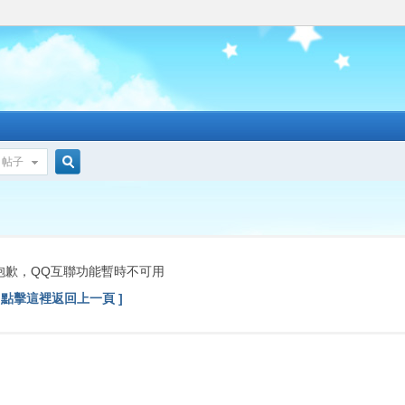
帖子
搜
索
抱歉，QQ互聯功能暫時不可用
[ 點擊這裡返回上一頁 ]