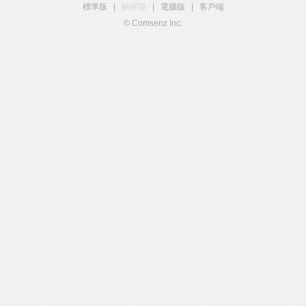
標準版
|
觸屏版
|
電腦版
|
客戶端
© Comsenz Inc.