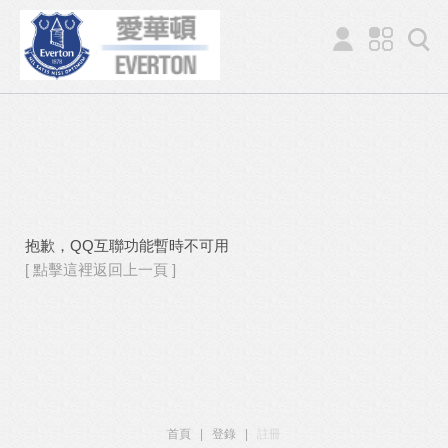
抱歉，QQ互聯功能暫時不可用
[ 點擊這裡返回上一頁 ]
首頁
|
登錄
|
註冊