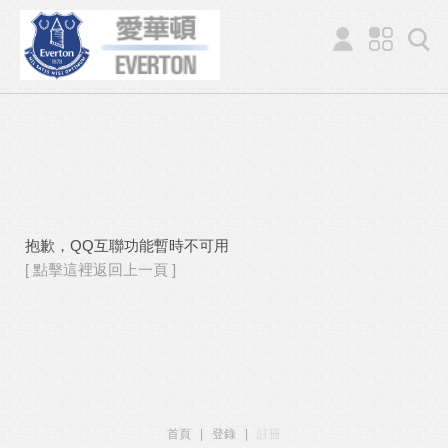
抱歉，QQ互聯功能暫時不可用
[ 點擊這裡返回上一頁 ]
首頁
|
登錄
|
註冊