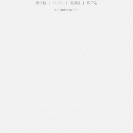
標準版
|
觸屏版
|
電腦版
|
客戶端
© Comsenz Inc.