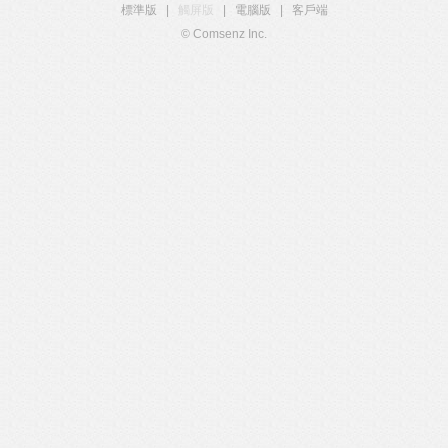
標準版
|
觸屏版
|
電腦版
|
客戶端
© Comsenz Inc.