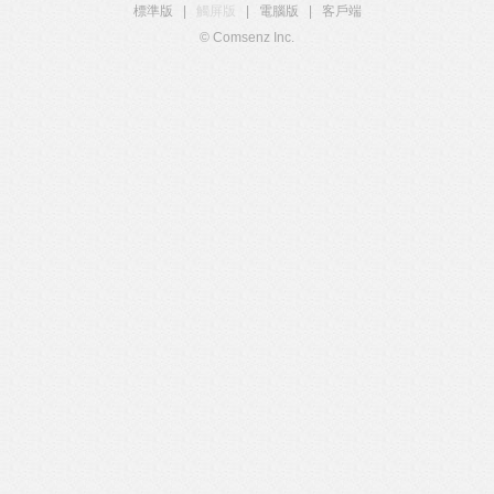
標準版
|
觸屏版
|
電腦版
|
客戶端
© Comsenz Inc.