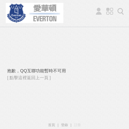
抱歉，QQ互聯功能暫時不可用
[ 點擊這裡返回上一頁 ]
首頁
|
登錄
|
註冊