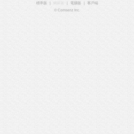
標準版
|
觸屏版
|
電腦版
|
客戶端
© Comsenz Inc.