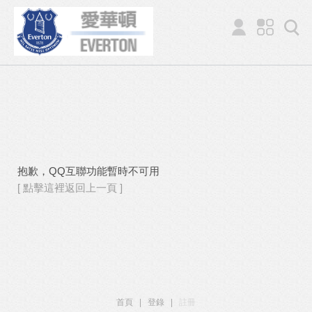
抱歉，QQ互聯功能暫時不可用
[ 點擊這裡返回上一頁 ]
首頁
|
登錄
|
註冊