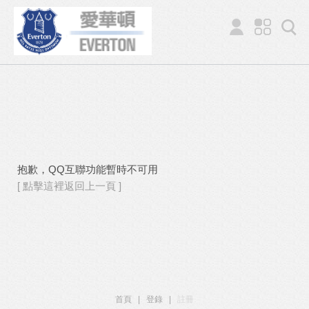
抱歉，QQ互聯功能暫時不可用
[ 點擊這裡返回上一頁 ]
首頁
|
登錄
|
註冊