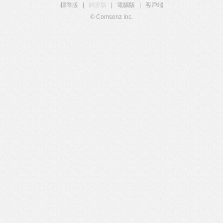
標準版
|
觸屏版
|
電腦版
|
客戶端
© Comsenz Inc.