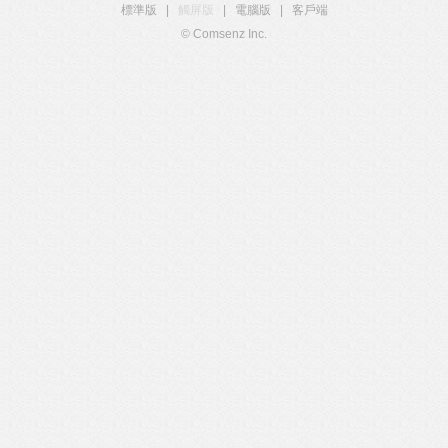
標準版
|
觸屏版
|
電腦版
|
客戶端
© Comsenz Inc.