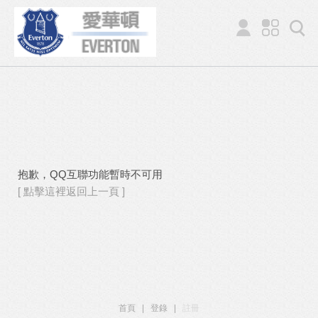
抱歉，QQ互聯功能暫時不可用
[ 點擊這裡返回上一頁 ]
首頁
|
登錄
|
註冊