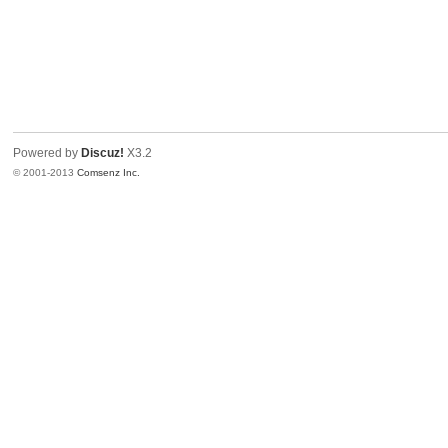
Powered by
Discuz!
X3.2
© 2001-2013
Comsenz Inc.