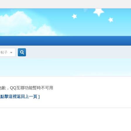
帖子
搜
索
抱歉，QQ互聯功能暫時不可用
[ 點擊這裡返回上一頁 ]