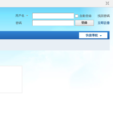
用戶名
自動登錄
找回密碼
登錄
密碼
立即註冊
快捷導航