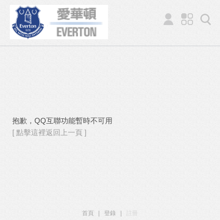
抱歉，QQ互聯功能暫時不可用
[ 點擊這裡返回上一頁 ]
首頁
|
登錄
|
註冊