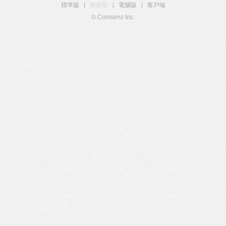
標準版
|
觸屏版
|
電腦版
|
客戶端
© Comsenz Inc.