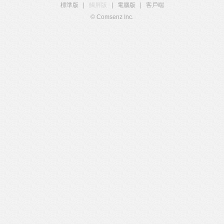
標準版
|
觸屏版
|
電腦版
|
客戶端
© Comsenz Inc.