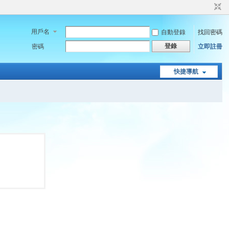
用戶名
自動登錄
找回密碼
登錄
密碼
立即註冊
快捷導航