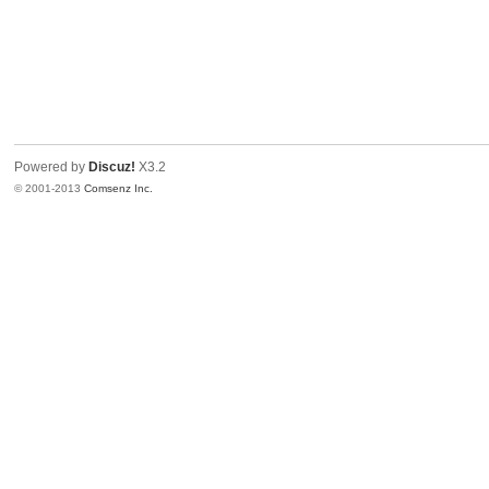
Powered by
Discuz!
X3.2
© 2001-2013
Comsenz Inc.