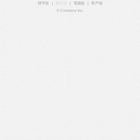
標準版
|
觸屏版
|
電腦版
|
客戶端
© Comsenz Inc.