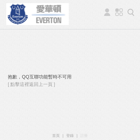
抱歉，QQ互聯功能暫時不可用
[ 點擊這裡返回上一頁 ]
首頁
|
登錄
|
註冊