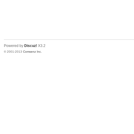
Powered by
Discuz!
X3.2
© 2001-2013
Comsenz Inc.