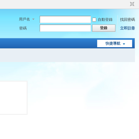
用戶名
自動登錄
找回密碼
登錄
密碼
立即註冊
快捷導航