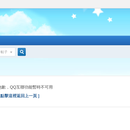
帖子
搜
索
抱歉，QQ互聯功能暫時不可用
[ 點擊這裡返回上一頁 ]