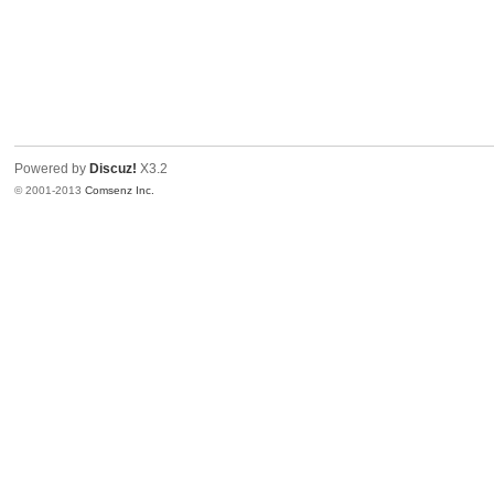
Powered by
Discuz!
X3.2
© 2001-2013
Comsenz Inc.