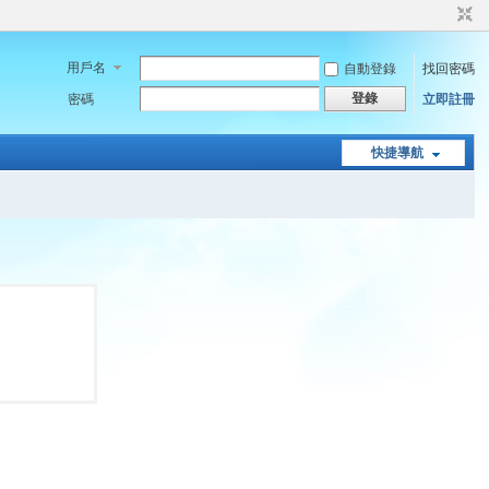
用戶名
自動登錄
找回密碼
登錄
密碼
立即註冊
快捷導航