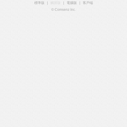
標準版
|
觸屏版
|
電腦版
|
客戶端
© Comsenz Inc.