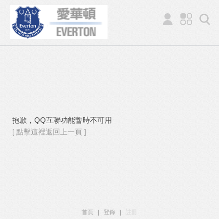
抱歉，QQ互聯功能暫時不可用
[ 點擊這裡返回上一頁 ]
首頁
|
登錄
|
註冊