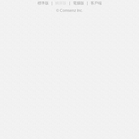
標準版
|
觸屏版
|
電腦版
|
客戶端
© Comsenz Inc.