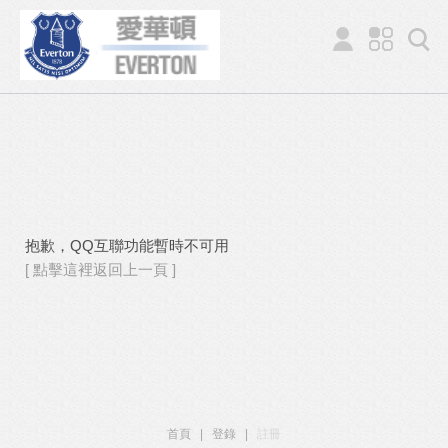
抱歉，QQ互聯功能暫時不可用
[ 點擊這裡返回上一頁 ]
首頁
|
登錄
|
註冊