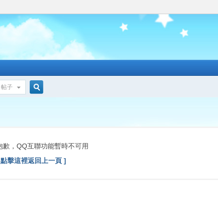
帖子
搜
索
抱歉，QQ互聯功能暫時不可用
[ 點擊這裡返回上一頁 ]