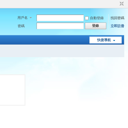
用戶名
自動登錄
找回密碼
登錄
密碼
立即註冊
快捷導航