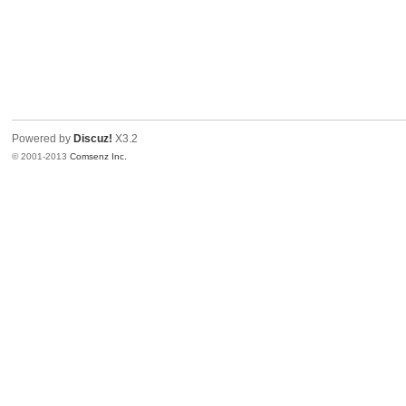
Powered by
Discuz!
X3.2
© 2001-2013
Comsenz Inc.