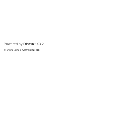
Powered by
Discuz!
X3.2
© 2001-2013
Comsenz Inc.