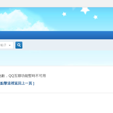
帖子
搜
索
抱歉，QQ互聯功能暫時不可用
[ 點擊這裡返回上一頁 ]