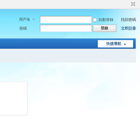
用戶名
自動登錄
找回密碼
登錄
密碼
立即註冊
快捷導航