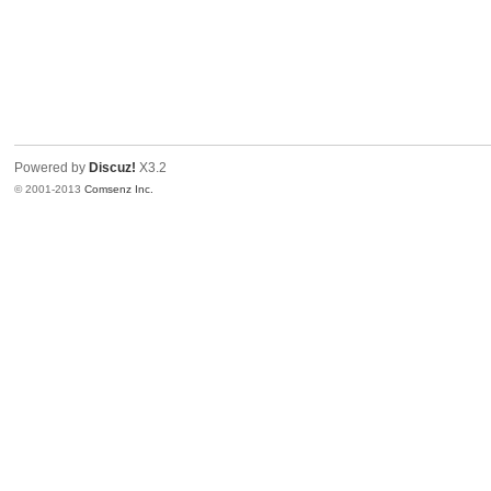
Powered by
Discuz!
X3.2
© 2001-2013
Comsenz Inc.