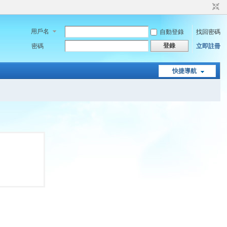
用戶名
自動登錄
找回密碼
登錄
密碼
立即註冊
快捷導航