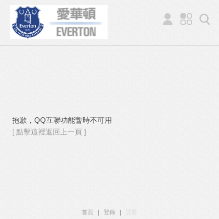
抱歉，QQ互聯功能暫時不可用
[ 點擊這裡返回上一頁 ]
首頁
|
登錄
|
註冊