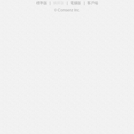
標準版
|
觸屏版
|
電腦版
|
客戶端
© Comsenz Inc.