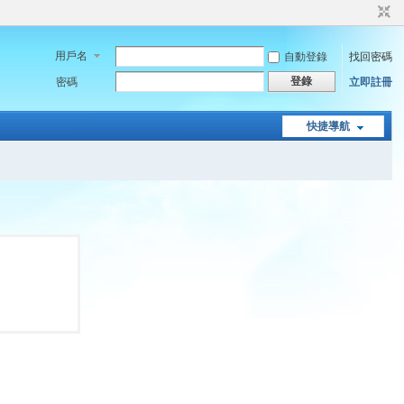
用戶名
自動登錄
找回密碼
登錄
密碼
立即註冊
快捷導航