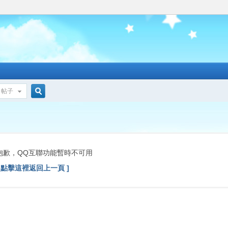
帖子
搜
索
抱歉，QQ互聯功能暫時不可用
[ 點擊這裡返回上一頁 ]