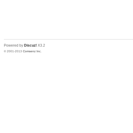
Powered by
Discuz!
X3.2
© 2001-2013
Comsenz Inc.