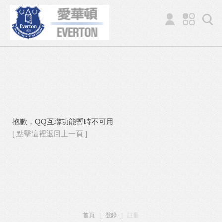
抱歉，QQ互聯功能暫時不可用
[ 點擊這裡返回上一頁 ]
首頁
|
登錄
|
註冊