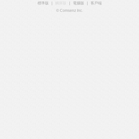
標準版
|
觸屏版
|
電腦版
|
客戶端
© Comsenz Inc.