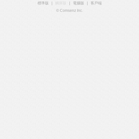
標準版
|
觸屏版
|
電腦版
|
客戶端
© Comsenz Inc.