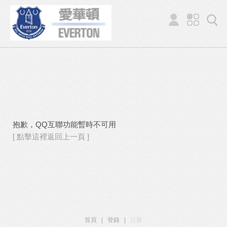
抱歉，QQ互聯功能暫時不可用
[ 點擊這裡返回上一頁 ]
首頁
|
登錄
|
註冊